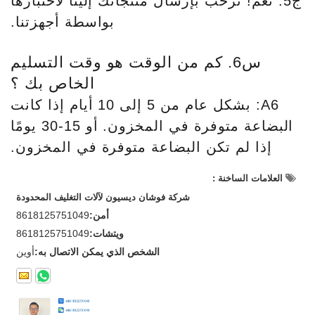
ج5: نعم! نرحب بإرسال منتجاتك إلينا لاختبارها
بواسطة أجهزتنا.
س6. كم من الوقت هو وقت التسليم
الخاص بك ؟
A6: بشكل عام من 5 إلى 10 أيام إذا كانت
البضاعة متوفرة في المخزون. أو 15-30 يومًا
إذا لم تكن البضاعة متوفرة في المخزون.
العلامات الساخنة :
شركة فوشان ديسيون لآلات التغليف المحدودة
أمن:
8618125751049
ويتشات:
8618125751049
الشخص الذي يمكن الاتصال به:
أوين