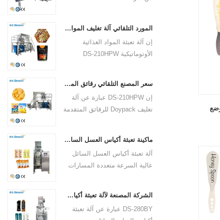
الحقيبة: من 60 إلى 200 ملم
الآلات: المقدمة التفتيش الصادر
Packaging Machinery Co., Ltd.
(2.375 إلى 7.875 بوصة) 6. وزن
بالفيديو: متوفر ضمان المكونات
حلاً متطورًا لاحتياجات التغليف
التعبئة: 500 جرام إلى 1500 جرام
الأساسية: 1 سنة المكونات
المورد التلقائي آلة تغليف المواد الغذائية دوق-باي زيبلوك حقيبة المكسرات
المتنوعة. مع التركيز على الابتكار،
أو 150 إلى 1500 مل 7. عرض
الأساسية: PLC نوع الحقيبة: ختم
إن آلة تعبئة المواد الغذائية
تتميز هذه الآلة بتصميم أنيق
فيلم البكرة: ≥420 مم (16.50
خلفي
الأوتوماتيكية DS-210HPW
وتقنية متقدمة وأداء فائق. إنها
بوصة)
Doypack Ziplock Bag Nuts من
قوة تعبئة متعددة الوظائف تخدم
شركة Foshan Dession
مختلف الصناعات، مما يضمن
سعر المصنع التلقائي رقائق الموز رقائق البطاطس دوق-باي آلة التعبئة والتغليف
Packaging Machinery Co., Ltd.
الكفاءة وسهولة التشغيل والمتانة.
إن DS-210HPW عبارة عن آلة
هي حل متطور للتغليف الفعال
وضع
تغليف Doypack للرقائق المتقدمة
والدقيق في صناعة المواد
تم تصميمها وتصنيعها بواسطة
الغذائية. مع التركيز على الأتمتة
شركة Foshan Dession
والجودة، تم تصميم هذه الآلة
ماكينة تعبئة أكياس العسل السائل عالية السرعة متعددة الممرات السعر
Packaging Machinery Co.,
لتعبئة المكسرات في أكياس
آلة تعبئة أكياس العسل السائل
Ltd.. هذه الآلة عالية التقنية
زيبلوك دوق-باي. وتتميز
عالية السرعة متعددة المسارات
مخصصة لتعبئة مجموعة متنوعة
بالتكنولوجيا المتقدمة والامتثال
(الطراز: DS-280BY) من شركة
من المنتجات بكفاءة، بما في ذلك
للمعايير الدولية، وتقدم مجموعة
Foshan Dession Packaging
رقائق الموز ورقائق البطاطس.
من الميزات لعملية التعبئة
الشركة المصنعة لآلة تعبئة أكياس الجيلي السائل الأوتوماتيكية متعددة الممرات
Machinery Co., Ltd. هي عبارة
بفضل تقنيته المتطورة وميزاته
والتغليف السلسة.
DS-280BY عبارة عن آلة تعبئة
عن حل تغليف متقدم ومتعدد
الفائقة، يبرز الطراز DS-