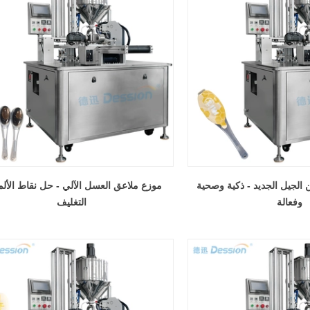
 الجيل الجديد - ذكية وصحية
موزع ملاعق العسل الآلي - حل نقاط الأل
وفعالة
التغليف