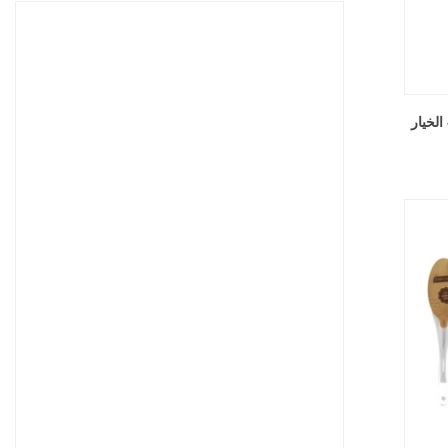
آلة التغليف المتقدمة هذه خصيصًا
توفر هذه الآلة عملية تعبئة آلية
للتغليف الفعال والدقيق للمنتج
ومتعددة الاستخدامات. لمجموعة
مجموعة واسعة من الوجبات
واسعة من الصناعات، بما في ذلك
الخفيفة، مع التركيز بشكل
الصناعات الغذائية والمشروبات
أساسي على رقائق البطاطس.
والطبية والكيميائية وغيرها،
الخيار
فهو يشتمل على أحدث التقنيات
وبفضل التكنولوجيا المتقدمة
وواجهة سهلة الاستخدام لتوفير
والتشغيل سهل الاستخدام
حل تغليف شامل ومتعدد
والالتزام بمعايير الجودة الدولية،
الاستخدامات للشركات في مختلف
فقد اكتسبت اعترافًا محليًا ودوليًا.
الصناعات.