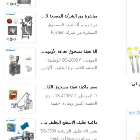
هي عبارة عن حل عالي السرعة
ومتعدد الاستخدامات مصمم لملء
مباشرة من الشركة المصنعة لآلات تعبئة المسحوق المتطورة لمصنعك
وختم ملاعق العسل بكفاءة. فهو
تم تصميم آلة تعبئة المسحوق
يشتمل على تكنولوجيا وميزات
المبتكرة من شركة Foshan
متقدمة لتلبية احتياجات التغليف
Dession Packaging Machinery
المحددة لصناعة المواد الغذائية،
Co., Ltd. (الطراز: DS-320)
مما يضمن الدقة والراحة والمتانة.
آلة تعبئة مسحوق snus الأوتوماتيكية من الشركة المصنعة في الصين
للتغليف الفعال والدقيق لمواد
الموديل: DS-200BY الوظيفة:
المسحوق في صناعات مثل
التعبئة، الختم نوع التغليف: أكياس،
الأغذية والأدوية والمواد الكيميائية
الحقيبة مواد التعبئة والتغليف: ورق
ومستحضرات التجميل. تشمل
الترشيح الصف التلقائي: تلقائي
م في
العمليات الآلية بالكامل صنع
سعر ماكينة تعبئة مسحوق الكاسترد الفلفل الحار الأوتوماتيكية
نوع القيادة: كهربائي الجهد: 220
الأكياس، والقياس، والتعبئة،
1. الموديل: DS-420DZ 2. نوع
فولت مكان المنشأ: قوانغدونغ،
والختم، والقطع، والعد، مما يضمن
الحقيبة: كيس وسادة، حقيبة
الصين اسم العلامة التجارية:
عملية تعبئة سلسة ومبسطة.
مجمعة 3. السرعة: 5-60 كيس/
ماكينات ديسون البعد (الطول *
دقيقة 4. طول الكيس (ضربة
العرض * الارتفاع): الطول 600 *
ماكينة تغليف الاسفنج النظيف ماكينة تغليف الوسائد
واحدة): 80 إلى 300 مم (3.125
العرض 790 * الارتفاع 1780 ملم
تعتبر آلة تغليف الوسادة DS-350X
إلى 10.875 بوصة) 5. عرض
الضمان: 1 سنة تقرير اختبار
من شركة Foshan Dession