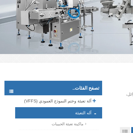
تصفح الفئات..
ئل،
آلة تعبئة وختم النموذج العمودي (VFFS)
آله التعبئة
ماكينة تعبئة الحبيبات