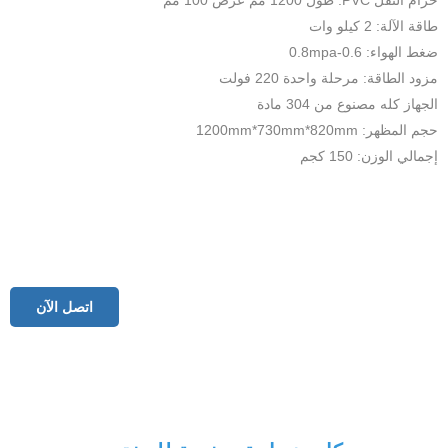
حزام النقل PVC: طول 1200 مم عرض 100 مم
طاقة الآلة: 2 كيلو وات
ضغط الهواء: 0.6-0.8mpa
مزود الطاقة: مرحلة واحدة 220 فولت
الجهاز كله مصنوع من 304 مادة
حجم المظهر: 1200mm*730mm*820mm
إجمالي الوزن: 150 كجم
اتصل الآن