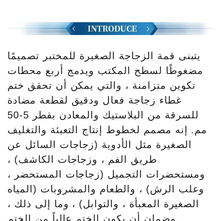
يتبنى قمة الزجاجة الصغيرة للمختبر تصميمًا
مضغوطًا لسطح المكتب ويدمج أربع محطات
تكوين متزامنة ، والتي يمكن أن تحقق ختم
غطاء زجاجة فعال ودقيق لقطعة مضادة
للسرقة من البلاستيك والمعادن بقطر 5-50
مم. إنه مصمم لخطوط إنتاج التعبئة والتغليف
الصغيرة مثل الأدوية (زجاجات السائل عن
طريق الفم ، وزجاجات الكاشف) ،
ومستحضرات التجميل (زجاجات المستحضر ،
وعلب الرش) ، والطعام والمشروبات (المياه
الصغيرة المعبأة ، والتوابل) ، وما إلى ذلك ،
وضمان أن يكون الختم عالياً من الختم