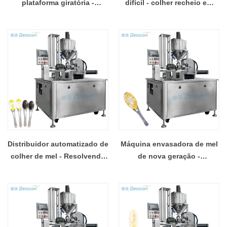
plataforma giratória -
difícil - colher recheio em
projetada para colheres de
uma única etapa
mel
Distribuidor automatizado de
Máquina envasadora de mel
colher de mel - Resolvendo
de nova geração -
problemas de embalagem
inteligente, higiênica e
eficiente