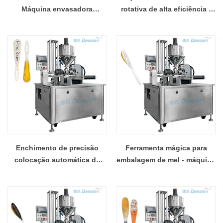
Máquina envasadora
rotativa de alta eficiência -
automática de colher de mel
conclusão síncrona de
- a escolha ideal para
colher de mel
empreendedores
Enchimento de precisão
Ferramenta mágica para
colocação automática de
embalagem de mel - máquina
colher - equipamento
de enchimento e colocação
essencial para produção de
de colher totalmente
mel
automática