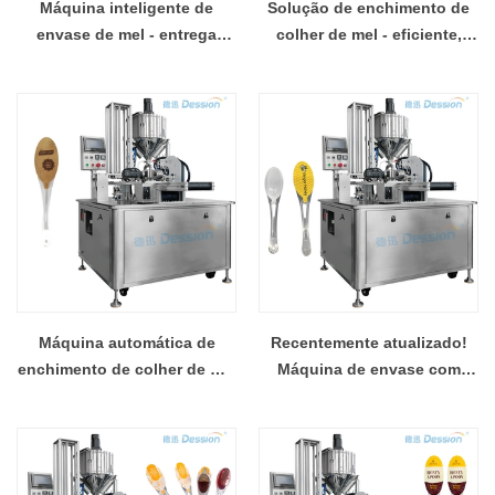
Máquina inteligente de
Solução de enchimento de
envase de mel - entrega
colher de mel - eficiente,
automática de colher,
estável e fácil de manter
enchimento sem
gotejamento
Máquina automática de
Recentemente atualizado!
enchimento de colher de mel
Máquina de envase com
- operação com um botão,
mesa giratória para colher de
economizando tempo e
mel - integração precisa e
esforço
eficiente