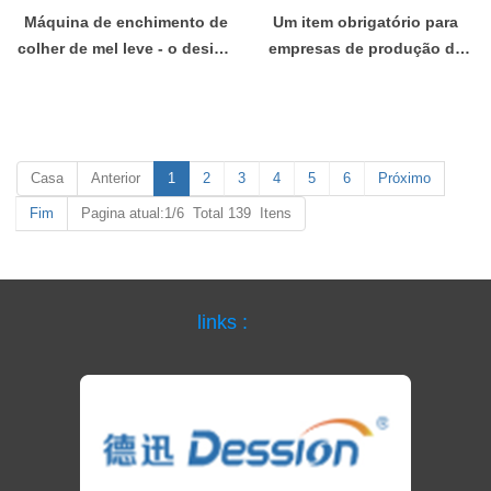
Máquina de enchimento de
Um item obrigatório para
colher de mel leve - o design
empresas de produção de
da plataforma giratória
mel: nova recomendação de
economiza espaço
produto para máquina de
envase de colher giratória
Casa
Anterior
1
2
3
4
5
6
Próximo
Fim
Pagina atual:1/6 Total 139 Itens
links :