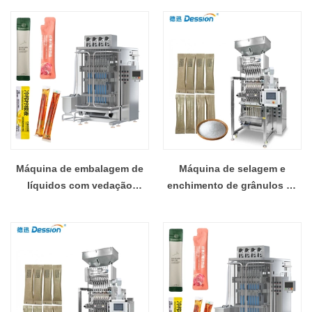
Manufacturer - COPY -
multipista automática de alta
pdf27d
velocidade
Máquina de embalagem de
Máquina de selagem e
líquidos com vedação
enchimento de grânulos de
traseira multipista
aço inoxidável de alta
automática de alta precisão
velocidade Fabricante
com certificação CE
profissional de embalagem
de grânulos Fornecimento
de fábrica chinesa