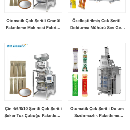
Otomatik Çok Şeritli Granül
Özelleştirilmiş Çok Şeritli
Paketleme Makinesi Fabrika
Doldurma Mühürü Sıvı Geri
Doğrudan Yüksek
Sızdırmazlık Paketleme
Hassasiyetli Granül
Makinesi Çin Tedarikçisi
Paketleme Üreticisi OEM
ODM
Çin 4/6/8/10 Şeritli Çok Şeritli
Otomatik Çok Şeritli Dolum
Şeker Tuz Çubuğu Paketleme
Sızdırmazlık Paketleme
Makinesi Üreticiler
Makinesi Kahve Tozu Çubuk
Paketi Çin Fabrikası