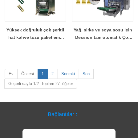
Yüksek doğruluk çok şeritli
Yağ, sirke ve soya sosu için
hat kahve tozu paketleme
Dession tam otomatik Çok
makinesi Çin tedarikçisi
Yollu Paketleme Makinesi
Ev
Öncesi
1
2
Sonraki
Son
Geçerli sayfa:1/2 Toplam 27 öğeler
Bağlantılar :