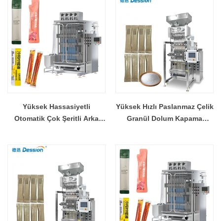
pdf27d
Yüksek Hassasiyetli
Yüksek Hızlı Paslanmaz Çelik
Otomatik Çok Şeritli Arka
Granül Dolum Kapama
Mühür Sıvı Paketleme
Makinesi Profesyonel Granül
Makinesi CE Sertifikalı
Ambalaj Üreticisi Çin Fabrika
Fabrika
Tedarik