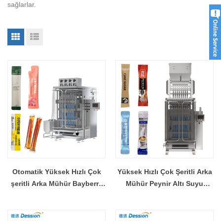
sağlarlar.
Otomatik Yüksek Hızlı Çok
Yüksek Hızlı Çok Şeritli Arka
şeritli Arka Mühür Bayberry
Mühür Peynir Altı Suyu
Suyu Paketleme Makinesi
Proteini İzolatı Granül Poşet
Çinli Üretici Fabrika Fiyatı
Paketleme Makinesi
Tedarikçisi Üretici