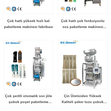
Çok hatlı yüksek hızlı bal
Çok hatlı çok fonksiyonlu
paketleme makinesi fabrikası
sos paketleme makinesi
ketçap paketleme makinesi
Çok şeritli otomatik sıvı jöle
Çin Üreticiden Yüksek
çubuk poşet paketleme
Kaliteli şeker tuzu çubuk
makinesi üreticisi
paketleme makinesi