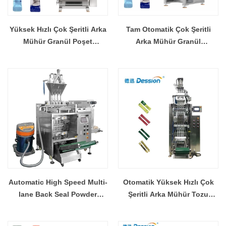
Yüksek Hızlı Çok Şeritli Arka
Tam Otomatik Çok Şeritli
Mühür Granül Poşet
Arka Mühür Granül
Paketleme Makinesi
Paketleme Makinesi CE
Tedarikçisi Üretici
Üretici Fabrikası
Automatic High Speed Multi-
Otomatik Yüksek Hızlı Çok
lane Back Seal Powder
Şeritli Arka Mühür Tozu
Packing Machine Factory
Paketleme Makinesi
Manufacturer - COPY -
Fabrikası Üreticisi