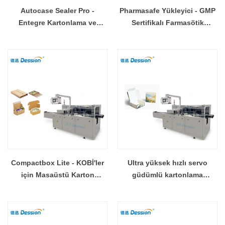
Autocase Sealer Pro -
Pharmasafe Yükleyici - GMP
Entegre Kartonlama ve
Sertifikalı Farmasötik
Sızdırmazlık Sistemi
Kartonlama Makinesi
Compactbox Lite - KOBİ'ler
Ultra yüksek hızlı servo
için Masaüstü Karton
güdümlü kartonlama
Makinesi
makinesi