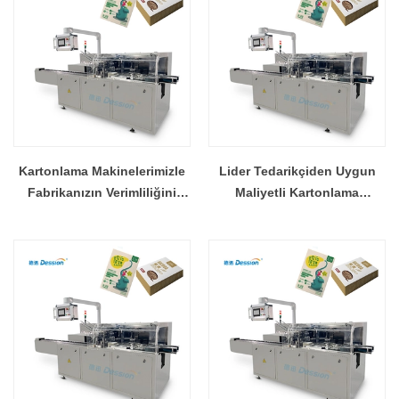
Kartonlama Makinelerimizle
Lider Tedarikçiden Uygun
Fabrikanızın Verimliliğini
Maliyetli Kartonlama
Artırın
Çözümleri