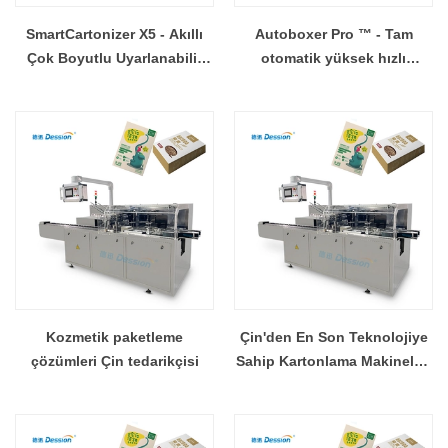
SmartCartonizer X5 - Akıllı
Autoboxer Pro ™ - Tam
Çok Boyutlu Uyarlanabilir
otomatik yüksek hızlı
Kartonlama Makinesi
kartonlama sistemi
Kozmetik paketleme
Çin'den En Son Teknolojiye
çözümleri Çin tedarikçisi
Sahip Kartonlama Makineleri
Artık Kullanılabilir