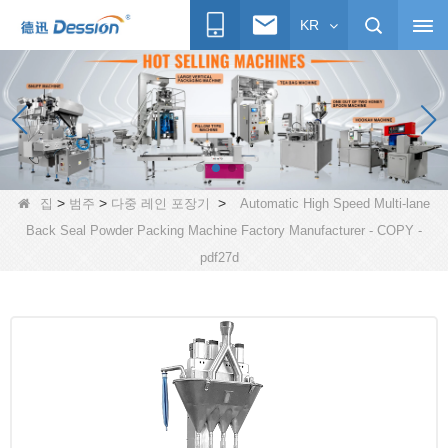
KR
>
>
>
집
범주
다중 레인 포장기
Automatic High Speed Multi-lane
Back Seal Powder Packing Machine Factory Manufacturer - COPY -
pdf27d