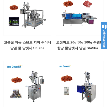
고품질 자동 스탠드 지퍼 주머니
고정확도 20g 50g 100g 수평한
당밀 물 담뱃대 Shisha
향낭 물담뱃대 당밀 ShiSha 주
Premade 가방 포장 기계
머니 포장기