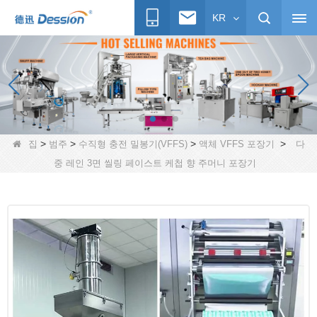
KR
>
>
>
>
집
범주
수직형 충전 밀봉기(VFFS)
액체 VFFS 포장기
다
중 레인 3면 씰링 페이스트 케첩 향 주머니 포장기