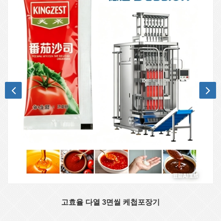
고효율 다열 3면씰 케첩포장기