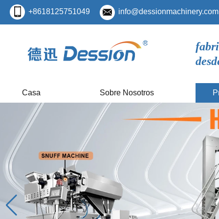
+8618125751049
info@dessionmachinery.com
fabr
desd
Casa
Sobre Nosotros
P