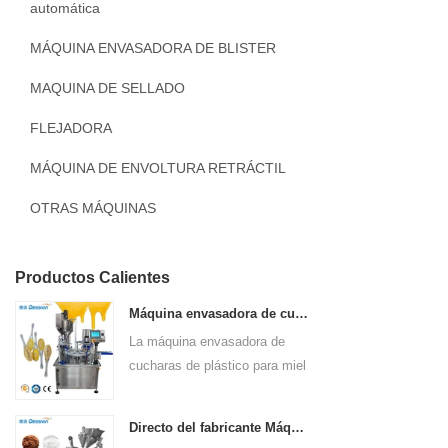
automática
MÁQUINA ENVASADORA DE BLISTER
MAQUINA DE SELLADO
FLEJADORA
MÁQUINA DE ENVOLTURA RETRÁCTIL
OTRAS MÁQUINAS
Productos Calientes
Máquina envasadora de cuchara de plástico para llenado y sellado de miel con rotación de máquina
La máquina envasadora de
cucharas de plástico para miel
de Foshan Dession es una
solución versátil y de alta
Directo del fabricante Máquinas envasadoras de polvo de última generación para su fábrica
velocidad diseñada para el