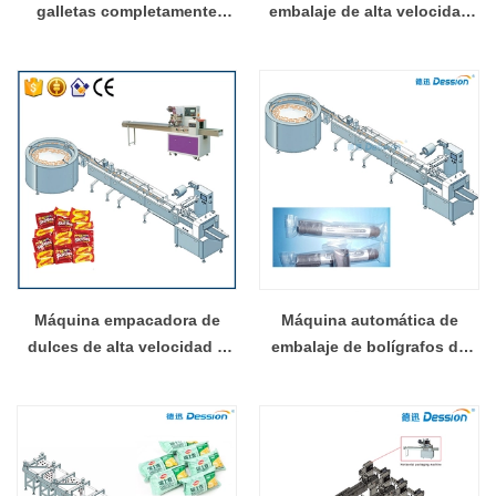
galletas completamente
embalaje de alta velocidad
automática, línea de
con totalmente
máquinas envasadoras para
servocontrolada china
alimentación de pasteles,
galletas, rollos de huevo,
oblea
Máquina empacadora de
Máquina automática de
dulces de alta velocidad y
embalaje de bolígrafos de
máquina empacadora de
película plástica de alta
dulces Proveedor chino
calidad/máquina
empaquetadora de lápices